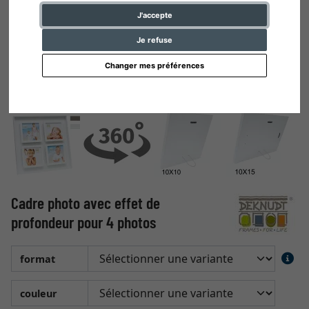
J'accepte
Je refuse
Changer mes préférences
Cadre photo avec effet de
profondeur pour 4 photos
format
couleur