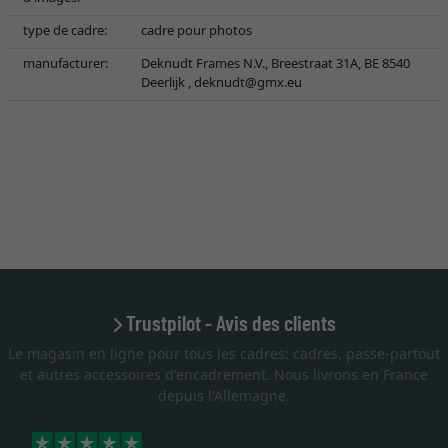
type de cadre:
cadre pour photos
manufacturer:
Deknudt Frames N.V., Breestraat 31A, BE 8540
Deerlijk ,
deknudt@gmx.eu
Trustpilot - Avis des clients
Le magasin en ligne pour tous les cadres: cadres, passe-partout
et autres accessoires d'encadrement. Nous livrons en France
depuis l'Allemagne.