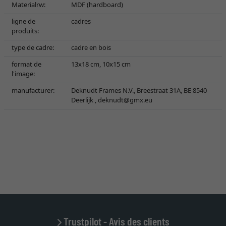
Materialrw:
MDF (hardboard)
ligne de
cadres
produits:
type de cadre:
cadre en bois
format de
13x18 cm, 10x15 cm
l'image:
manufacturer:
Deknudt Frames N.V., Breestraat 31A, BE 8540
Deerlijk ,
deknudt@gmx.eu
Trustpilot - Avis des clients