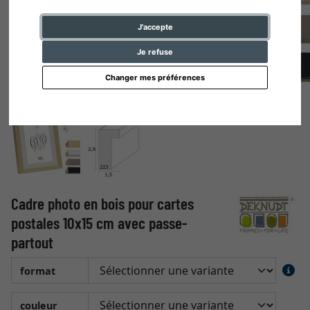
J'accepte
Je refuse
Changer mes préférences
Cadre photo en bois pour cartes
postales 10x15 cm avec passe-
partout
format
couleur