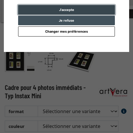
J'accepte
Je refuse
Changer mes préférences
Cadre pour 4 photos immédiats -
Typ Instax Mini
format
couleur