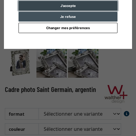
J'accepte
Je refuse
Changer mes préférences
Cadre photo Saint Germain, argentin
format
couleur