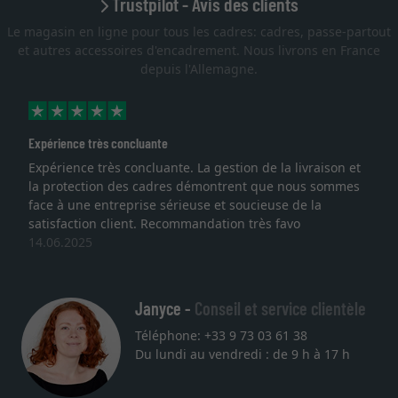
Trustpilot - Avis des clients
Le magasin en ligne pour tous les cadres: cadres, passe-partout
et autres accessoires d'encadrement. Nous livrons en France
depuis l'Allemagne.
très concluante
Excellent
 très concluante. La gestion de la livraison et
Je recherch
tion des cadres démontrent que nous sommes
lithographie,
 entreprise sérieuse et soucieuse de la
qualité sont
on client. Recommandation très favo
service et l
5
une autre c
27.05.2025
Janyce -
Conseil et service clientèle
Téléphone: +33 9 73 03 61 38
Du lundi au vendredi : de 9 h à 17 h