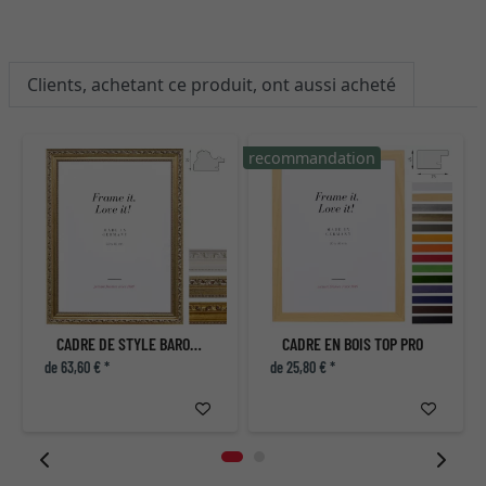
Clients, achetant ce produit, ont aussi acheté
recommandation
r
CADRE DE STYLE BAROQUE MADRIE
CADRE EN BOIS TOP PRO
de 63,60 € *
de 25,80 € *