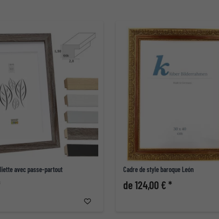
liette avec passe-partout
Cadre de style baroque León
*
de 124,00 € *