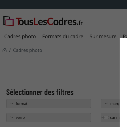
Cadres photo
Formats du cadre
Sur mesure
P
Cadres photo
format
marque
verre
sur mesur