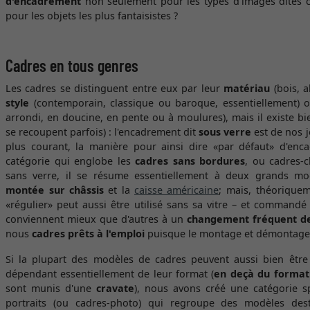
d'encadrement
non seulement pour les types d’images dites c
pour les objets les plus fantaisistes ?
Cadres en tous genres
Les cadres se distinguent entre eux par leur
matériau
(bois, a
style
(contemporain, classique ou baroque, essentiellement) 
arrondi, en doucine, en pente ou à moulures), mais il existe bie
se recoupent parfois) : l'encadrement dit
sous verre
est de nos j
plus courant, la manière pour ainsi dire «par défaut» d'enc
catégorie qui englobe les
cadres sans bordures
, ou cadres-c
sans verre, il se résume essentiellement à deux grands mo
montée sur châssis
et la
caisse américaine
; mais, théorique
«régulier» peut aussi être utilisé sans sa vitre – et command
conviennent mieux que d'autres à un
changement fréquent de
nous
cadres prêts à l'emploi
puisque le montage et démontage 
Si la plupart des modèles de cadres peuvent aussi bien êtr
dépendant essentiellement de leur format (
en deçà du format
sont munis d'une
cravate
), nous avons créé une catégorie s
portraits (ou cadres-photo) qui regroupe des modèles de