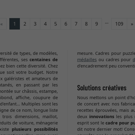
...
«
1
2
3
4
5
6
7
8
9
109
»
ersité de types, de modèles,
mesure. Cadres pour puzzl
fférentes, ses
centaines de
médailles
ou cadres pour
d
ez bien cette diversité. Chez
d'encadrement peu conventi
ue soit votre budget. Notre
ux galéristes et amateurs de
ntanés, en passant par les
Solutions créatives
 montée sur châssis, estampe,
dibond, affiche, coupure de
Nous mettons un point d'hon
'enfant... Multiples sont les
de concert avec nos fabri
igne de ce nom, longue liste
recettes éprouvées, mais au
 trois dimensions, maillot,
deux
innovations
les plus
réduits de voiture, ménagerie
esprit sont le
cadre pour pu
existe
plusieurs possibilités
dit notre dernier mot! Cons