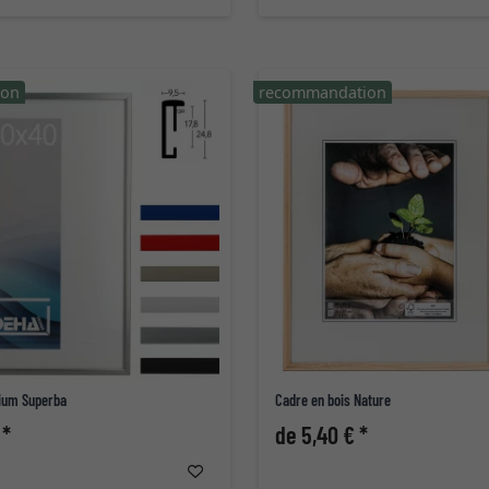
ion
recommandation
ium Superba
Cadre en bois Nature
 *
de 5,40 € *