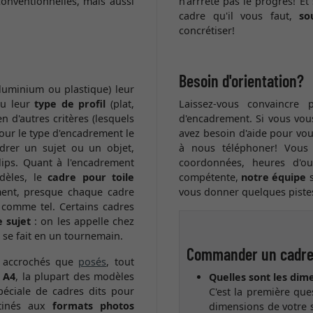
onventionnelles, mais aussi
n'arrrête pas le progrès! E
cadre qu'il vous faut,
so
concrétiser!
Besoin d'orientation?
luminium ou plastique) leur
ou leur
type de profil
(plat,
Laissez-vous convaincre
n d'autres critères (lesquels
d'encadrement. Si vous vous
our le type d'encadrement le
avez besoin d'aide pour vou
adrer un sujet ou un objet,
à nous téléphoner! Vous
lips. Quant à l'encadrement
coordonnées, heures d'ou
dèles, le
cadre pour toile
compétente,
notre équipe
s
ment, presque chaque cadre
vous donner quelques pistes
é comme tel. Certains cadres
 sujet
: on les appelle chez
se fait en un tournemain.
Commander un cadr
e accrochés que
posés
, tout
 A4
, la plupart des modèles
Quelles sont les dim
péciale de cadres dits pour
C'est la première ques
stinés aux
formats photos
dimensions de votre 