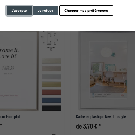
J'accepte
Je refuse
Changer mes préférences
ium Econ plat
Cadre en plastique New Lifestyle
*
de 3,70 € *