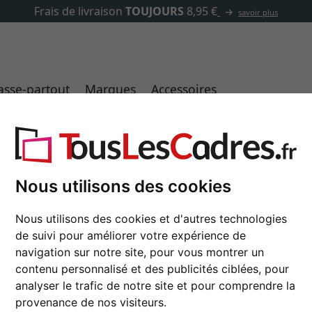
✓
500 000 articles au choix
asse-partout
Marques
Accessoires
Cadres photo
Cadres photo en bois, en aluminium et en plastique.
Nous utilisons des cookies
Nous utilisons des cookies et d'autres technologies
de suivi pour améliorer votre expérience de
navigation sur notre site, pour vous montrer un
couleur
contenu personnalisé et des publicités ciblées, pour
analyser le trafic de notre site et pour comprendre la
e
caractéristique
provenance de nos visiteurs.