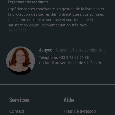
Excellent
n de la livraison et
Je recherchais un cadre sur mesure p
nt que nous sommes
lithographie, je suis tombée sur ce site
ucieuse de la
qualité sont au rendez vous. Emballag
très favo
service et livraison dans les temps. J'
une autre commande. Merci.
27.05.2025
Janyce -
Conseil et service clientèle
Téléphone: +33 9 73 03 61 38
Du lundi au vendredi : de 9 h à 17 h
Services
Aide