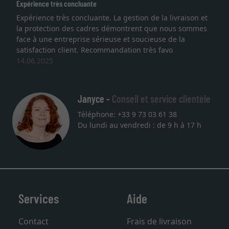
Excellent
n de la livraison et
Je recherchais un cadre sur mesure p
nt que nous sommes
lithographie, je suis tombée sur ce site
ucieuse de la
qualité sont au rendez vous. Emballag
très favo
service et livraison dans les temps. J'
une autre commande. Merci.
27.05.2025
Janyce -
Conseil et service clientèle
Téléphone: +33 9 73 03 61 38
Du lundi au vendredi : de 9 h à 17 h
Services
Aide