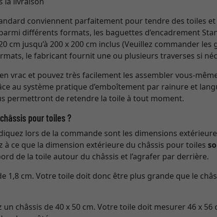
 la livraison
tandard conviennent parfaitement pour tendre des toiles e
r parmi différents formats, les baguettes d’encadrement St
x 20 cm jusqu’à 200 x 200 cm inclus (Veuillez commander le
ormats, le fabricant fournit une ou plusieurs traverses si né
en vrac et pouvez très facilement les assembler vous-même à
grâce au système pratique d’emboîtement par rainure et lang
s permettront de retendre la toile à tout moment.
 châssis pour toiles ?
iquez lors de la commande sont les dimensions extérieures
z à ce que la dimension extérieure du châssis pour toiles
so
ord de la toile autour du châssis et l’agrafer par derrière.
e 1,8 cm. Votre toile doit donc être plus grande que le châ
n châssis de 40 x 50 cm. Votre toile doit mesurer 46 x 56 