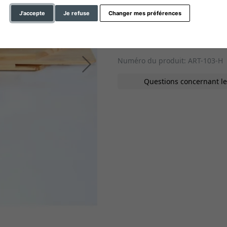
8,25 €
*
de
J'accepte
Je refuse
Changer mes préférences
Ajouter au 
Numéro du produit: ART-103-H
Continuer
Questions concernant le