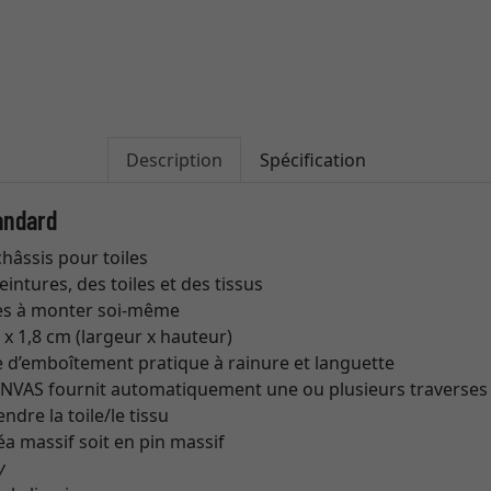
Description
Spécification
andard
châssis pour toiles
intures, des toiles et des tissus
tes à monter soi-même
 x 1,8 cm (largeur x hauteur)
 d’emboîtement pratique à rainure et languette
CANVAS fournit automatiquement une ou plusieurs traverses
ndre la toile/le tissu
éa massif soit en pin massif
y