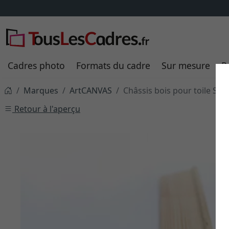
Cadres photo
Formats du cadre
Sur mesure
P
Marques
ArtCANVAS
Châssis bois pour toile Sta
Retour à l'aperçu