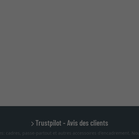
Trustpilot - Avis des clients
es: cadres, passe-partout et autres accessoires d'encadrement. Nou