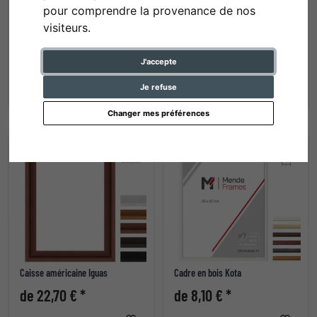
pour comprendre la provenance de nos
visiteurs.
Cadre en bois Engsle
Cadre sans bordures
J'accepte
de 19,20 € *
de 1,45 € *
Je refuse
Changer mes préférences
Caisse américaine Iguas
Cadre en bois Kota
de 22,70 € *
de 8,10 € *