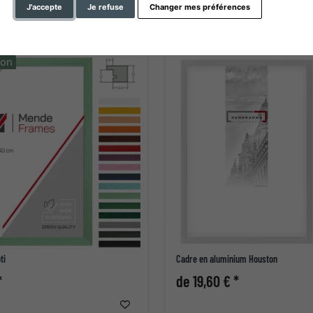
J'accepte
Je refuse
Changer mes préférences
ion
ti
Cadre en aluminium Houston
*
de 19,60 € *