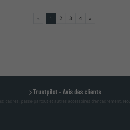
Continuer
«
1
2
3
4
»
Trustpilot - Avis des clients
es: cadres, passe-partout et autres accessoires d'encadrement. Nou