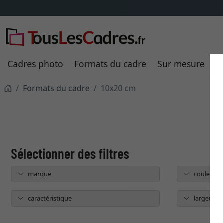
Cadres photo
Formats du cadre
Sur mesure
P
Formats du cadre
10x20 cm
marque
couleur
caractéristique
largeur du