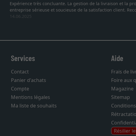
 que nous sommes face à une
Je recherchais un cadre sur mes
vous. Emballage professionnel, 
27.05.2025
Services
Aide
Contact
Frais de li
Panier d'achats
Foire aux 
Compte
Magazine
Mentions légales
Sitemap
Ma liste de souhaits
Conditions
Rétractati
Confidentia
Résilier l