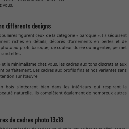
z vous.
ns différents designs
pulaires figurent ceux de la catégorie « baroque ». Ils séduisent
ement riches en détails, décorés d’ornements en perles et de
e photo au profil baroque, de couleur dorée ou argentée, permet
grand effet.
té et le minimalisme chez vous, les cadres aux tons discrets et aux
ent parfaitement. Les cadres aux profils fins et nos variantes sans
ttention sur l’œuvre.
 bois s’intègrent bien dans les intérieurs qui respirent la
r beauté naturelle, ils complètent également de nombreux autres
res de cadres photo 13x18