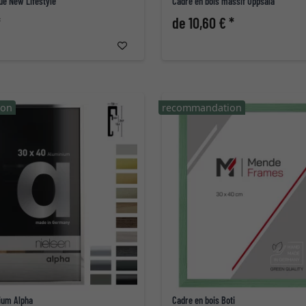
ue New Lifestyle
Cadre en bois massif Uppsala
*
de 10,60 € *
ion
recommandation
ium Alpha
Cadre en bois Boti