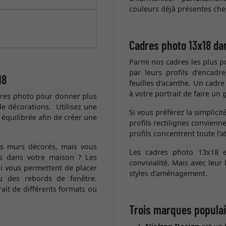
couleurs déjà présentes che
Cadres photo 13x18 da
Parmi nos cadres les plus po
par leurs profils d’encadr
18
feuilles d’acanthe. Un cadr
à votre portrait de faire un 
dres photo pour donner plus
de décorations. Utilisez une
Si vous préférez la simplici
équilibrée afin de créer une
profils rectilignes convienn
profils concentrent toute l’a
s murs décorés, mais vous
Les cadres photo 13x18 en
s dans votre maison ? Les
convivialité. Mais avec leu
ui vous permettent de placer
styles d’aménagement.
 des rebords de fenêtre.
it de différents formats ou
Trois marques populai