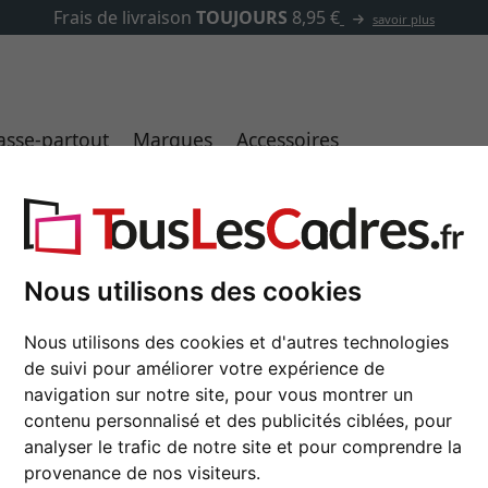
✓
500 000 articles au choix
asse-partout
Marques
Accessoires
es photo 13x18 parfaits pour les galeries mura
Cadres de dimensions 13x18 cm
Nous utilisons des cookies
t parfaitement être combinés avec des cadres d’autres tailles : l
à leur petit format, vos photos trouveront leur place sur les mu
Nous utilisons des cookies et d'autres technologies
 aussi le bonheur d’un être cher en tant que cadeau. Découvrez dè
de suivi pour améliorer votre expérience de
navigation sur notre site, pour vous montrer un
contenu personnalisé et des publicités ciblées, pour
analyser le trafic de notre site et pour comprendre la
type de cadre
provenance de nos visiteurs.