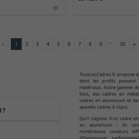
...
C
«
1
2
3
4
5
6
7
8
9
35
»
TousLesCadres.fr propose d
dont les profils peuvent 
matériaux. Notre gamme de 
bois, des cadres en métal
cadres en aluminium et des
appelés cadres à clips).
8 ?
Qu’il s’agisse d’un cadre e
en aluminium : ils son
nombreuses couleurs dif
d’harmoniser parfaitemen