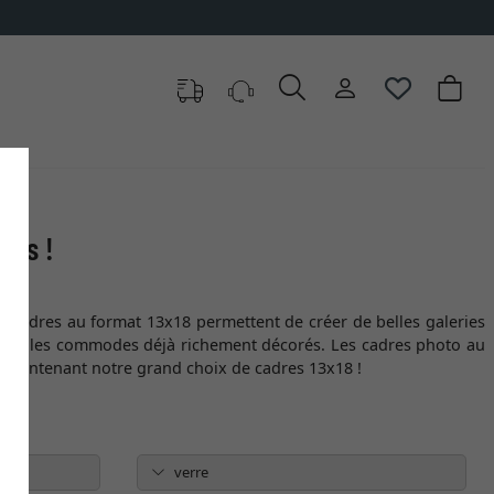
les !
es cadres au format 13x18 permettent de créer de belles galeries
rs et les commodes déjà richement décorés. Les cadres photo au
s maintenant notre grand choix de cadres 13x18 !
verre