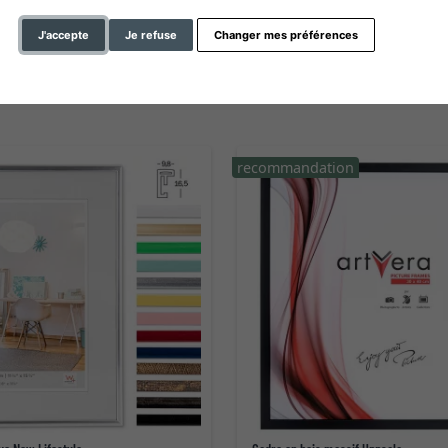
 profil
arrière avec présentoir
J'accepte
Je refuse
Changer mes préférences
recommandation