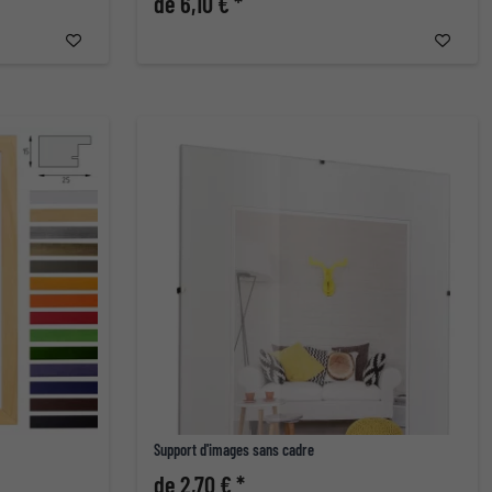
de 6,10 € *
Support d'images sans cadre
de 2,70 € *