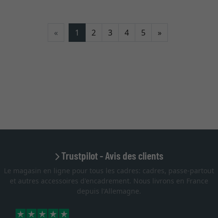
Continuer
«
1
2
3
4
5
»
Trustpilot - Avis des clients
Le magasin en ligne pour tous les cadres: cadres, passe-partout
et autres accessoires d'encadrement. Nous livrons en France
depuis l'Allemagne.