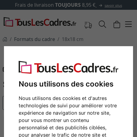
vraison
TOUJOURS
8,95 €
✓
5
savoir plus
Formats du cadre
18x18 cm
18x18 cm
Cadres de dimensions 18x18 cm
Cadres photo 18 x 18 cm
Nous utilisons des cookies
Nous utilisons des cookies et d'autres
populaire
technologies de suivi pour améliorer votre
expérience de navigation sur notre site,
pour vous montrer un contenu
personnalisé et des publicités ciblées,
pour analyser le trafic de notre site et