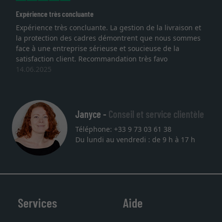
oncluante
Excellent
 concluante. La gestion de la livraison et
Je recherchais u
des cadres démontrent que nous sommes
lithographie, je s
eprise sérieuse et soucieuse de la
qualité sont au r
ient. Recommandation très favo
service et livrais
une autre comma
27.05.2025
Janyce -
Conseil et service clientèle
Téléphone: +33 9 73 03 61 38
Du lundi au vendredi : de 9 h à 17 h
Services
Aide