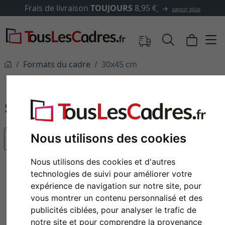
OUJOURS
8,95 €
✓
500 000 a
savoir plus
Formats du cadre
30x45 cm
30x45 cm
Nous utilisons des cookies
populaire
Nous utilisons des cookies et d'autres
technologies de suivi pour améliorer votre
expérience de navigation sur notre site, pour
vous montrer un contenu personnalisé et des
publicités ciblées, pour analyser le trafic de
notre site et pour comprendre la provenance