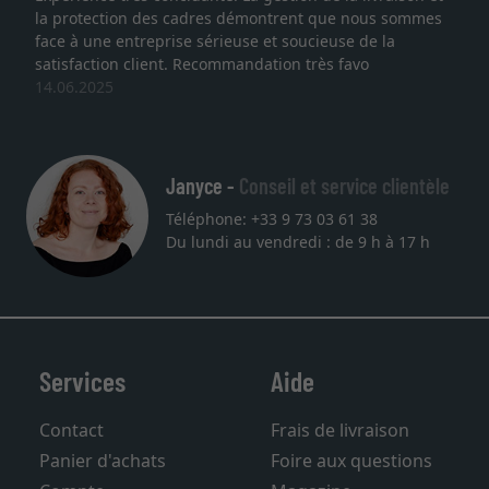
es démontrent que nous sommes
lithographie, je suis tombée
rieuse et soucieuse de la
qualité sont au rendez vo
ommandation très favo
service et livraison dans l
une autre commande. Mer
27.05.2025
Janyce -
Conseil et service clientèle
Téléphone: +33 9 73 03 61 38
Du lundi au vendredi : de 9 h à 17 h
Services
Aide
Contact
Frais de livraison
Panier d'achats
Foire aux questions