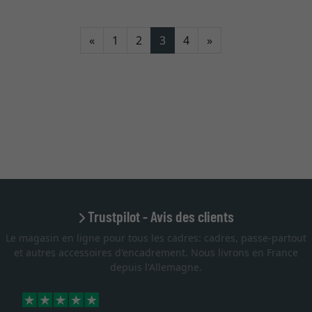
Retour
Continuer
«
1
2
3
4
»
Trustpilot - Avis des clients
Le magasin en ligne pour tous les cadres: cadres, passe-partout
et autres accessoires d'encadrement. Nous livrons en France
depuis l'Allemagne.