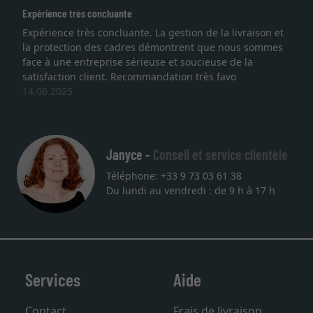
s concluante
Excellent
ès concluante. La gestion de la livraison et
Je recherchais
on des cadres démontrent que nous sommes
lithographie, j
ntreprise sérieuse et soucieuse de la
qualité sont a
 client. Recommandation très favo
service et livr
une autre com
27.05.2025
Janyce -
Conseil et service clientèle
Téléphone: +33 9 73 03 61 38
Du lundi au vendredi : de 9 h à 17 h
Services
Aide