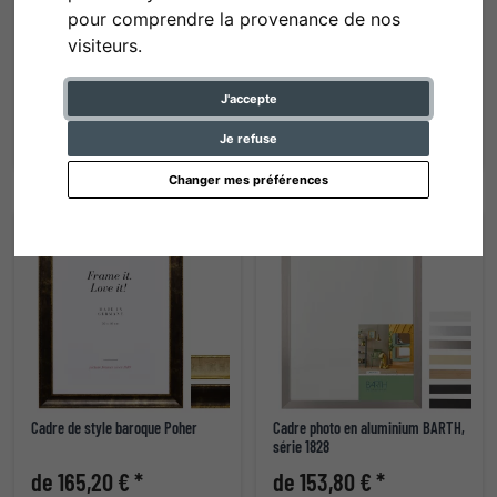
pour comprendre la provenance de nos
visiteurs.
Caisse américaine Eclipse XL
Cadre en bois Périgueux
J'accepte
de 157,80 € *
de 144,40 € *
Je refuse
Changer mes préférences
Cadre de style baroque Poher
Cadre photo en aluminium BARTH,
série 1828
de 165,20 € *
de 153,80 € *