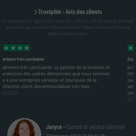
Trustpilot - Avis des clients
Le magasin en ligne pour tous les cadres: cadres, passe-partout
et autres accessoires d'encadrement. Nous livrons en France
depuis l'Allemagne.
Excellent
Je recherchais un cadre sur mesure pour une
lithographie, je suis tombée sur ce site. Le choix et la
qualité sont au rendez vous. Emballage professionnel,
service et livraison dans les temps. J'espère revenir pour
une autre commande. Merci.
27.05.2025
Janyce -
Conseil et service clientèle
Téléphone: +33 9 73 03 61 38