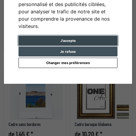
personnalisé et des publicités ciblées,
pour analyser le trafic de notre site et
pour comprendre la provenance de nos
visiteurs.
Cadre en bois Hekla (MDF)
Cadre en aluminium Amelia
de 4,20 € *
de 6,20 € *
J'accepte
Je refuse
Changer mes préférences
Cadre sans bordures
Cadre baroque Alabama
de 1,45 € *
de 10,20 € *