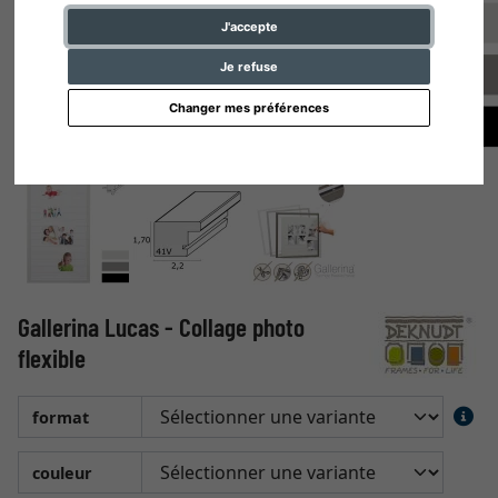
J'accepte
Je refuse
Changer mes préférences
Gallerina Lucas - Collage photo
flexible
format
couleur