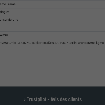
ame Frame
pingles
onservierung
ui
,4 mm
rtvera GmbH & Co. KG, Rückertstraße 5, DE 10627 Berlin,
artvera@mail.gmx
Trustpilot - Avis des clients