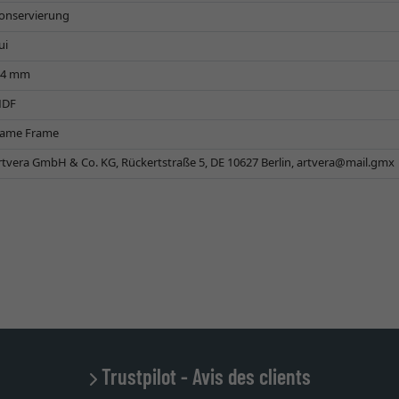
onservierung
ui
,4 mm
DF
ame Frame
rtvera GmbH & Co. KG, Rückertstraße 5, DE 10627 Berlin,
artvera@mail.gmx
Trustpilot - Avis des clients