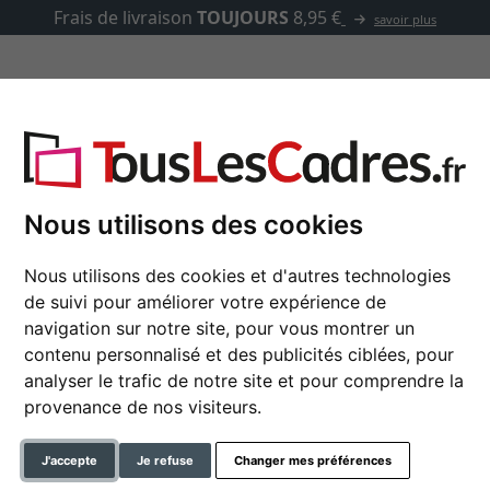
Frais de livraison
TOUJOURS
8,95 €
savoir plus
asse-partout
Marques
Accessoires
ettes
Nous utilisons des cookies
Nous utilisons des cookies et d'autres technologies
GameFrame Skill Tree
de suivi pour améliorer votre expérience de
navigation sur notre site, pour vous montrer un
Cadre 3D pour manettes de 
contenu personnalisé et des publicités ciblées, pour
d'écartement de 4 cm
analyser le trafic de notre site et pour comprendre la
provenance de nos visiteurs.
format
J'accepte
Je refuse
Changer mes préférences
couleur