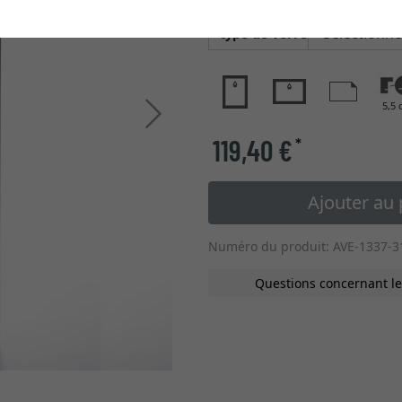
type de verre
5,5 
Continuer
119,40 €
*
Ajouter au 
Numéro du produit: AVE-1337-3
Questions concernant le