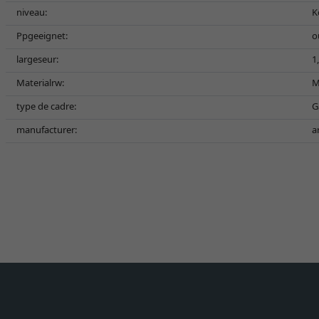
niveau:
K
Ppgeeignet:
o
largeseur:
1
Materialrw:
M
type de cadre:
G
manufacturer:
a