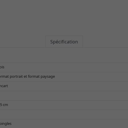
Spécification
ois
ormat portrait et format paysage
ncart
,5 cm
pingles