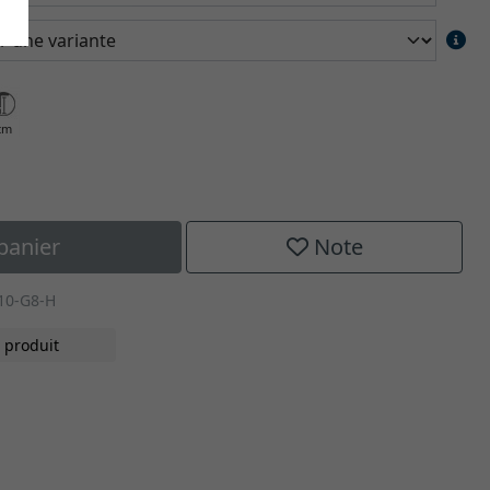
cm
panier
Note
10-G8-H
 produit