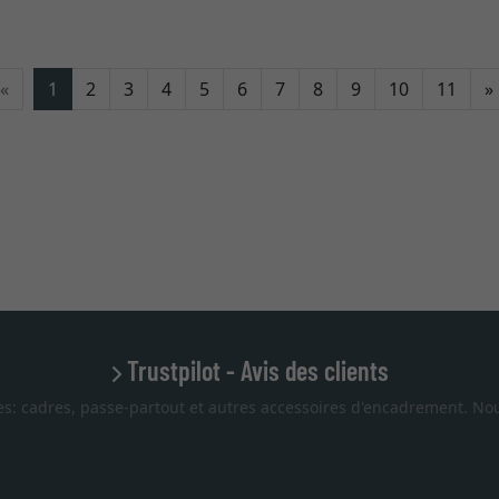
«
1
2
3
4
5
6
7
8
9
10
11
»
Trustpilot - Avis des clients
es: cadres, passe-partout et autres accessoires d'encadrement. Nou