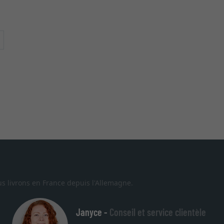
Continuer
s livrons en France depuis l'Allemagne.
Janyce -
Conseil et service clientèle