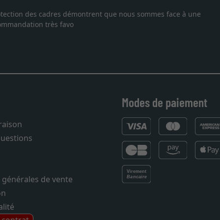
Excellent
mes face à une
Je recherchais un cadre sur mesure pour une 
vous. Emballage professionnel, service et l
27.05.2025
Modes de paiement
vraison
questions
 générales de vente
on
lité
e contrat