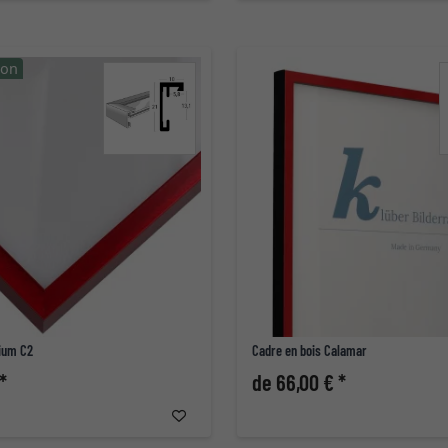
ion
ium C2
Cadre en bois Calamar
*
de 66,00 € *