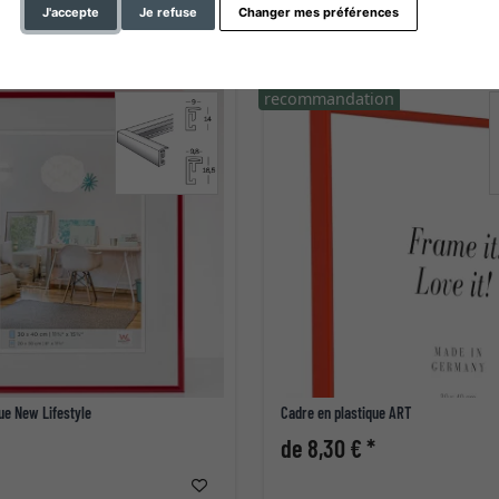
J'accepte
Je refuse
Changer mes préférences
recommandation
ue New Lifestyle
Cadre en plastique ART
de 8,30 € *