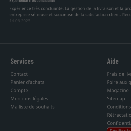
 la livraison et la protection des cadres démontrent que nous som
isfaction client. Recommandation très favo
Services
Aide
Contact
Frais de li
Panier d'achats
Foire aux 
Compte
Magazine
Mentions légales
Sitemap
Ma liste de souhaits
Conditions
Rétractati
Confidentia
Résilier l