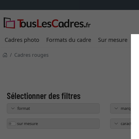
Frais de livraison
TOUJOURS
8,95 €
savoir plus
Cadres photo
Formats du cadre
Sur mesure
P
Cadres rouges
format
marque
sur mesure
caractéris