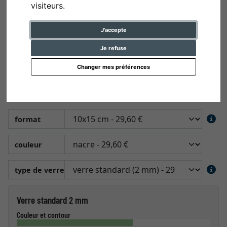
visiteurs.
J'accepte
Je refuse
Changer mes préférences
Cadre photo Jules, nacre
10x15 cm | nacre | verre standard (2 mm)
format
couleur
type de verre
Verre standard 2 mm
Couleur et contour