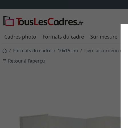
Cadres photo
Formats du cadre
Sur mesure
P
Formats du cadre
10x15 cm
Livre accordéon en 
Retour à l'aperçu