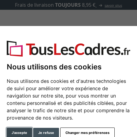
Frais de livraison
TOUJOURS
8,95 €
savoir plus
asse-partout
Marques
Accessoires
lin pour 8 photos
Nous utilisons des cookies
Nous utilisons des cookies et d'autres technologies
Livre accordéon en li
de suivi pour améliorer votre expérience de
10x15 cm | lin gris
navigation sur notre site, pour vous montrer un
contenu personnalisé et des publicités ciblées, pour
format
analyser le trafic de notre site et pour comprendre la
provenance de nos visiteurs.
couleur
J'accepte
Je refuse
Changer mes préférences