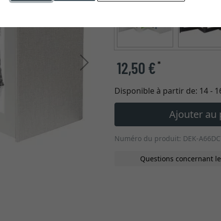
Continuer
12,50 €
*
Disponible à partir de:
14 - 
Ajouter au 
Numéro du produit: DEK-A66DC
Questions concernant le