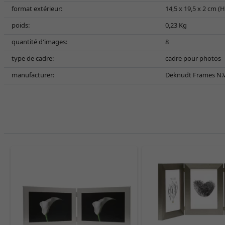
format extérieur:
14,5 x 19,5 x 2 cm (
poids:
0,23 Kg
quantité d'images:
8
type de cadre:
cadre pour photos
manufacturer:
Deknudt Frames N.V.,