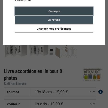
J'accepte
Je refuse
Changer mes préférences
Livre accordéon en lin pour 8
photos
13x18 cm | lin gris
format
couleur