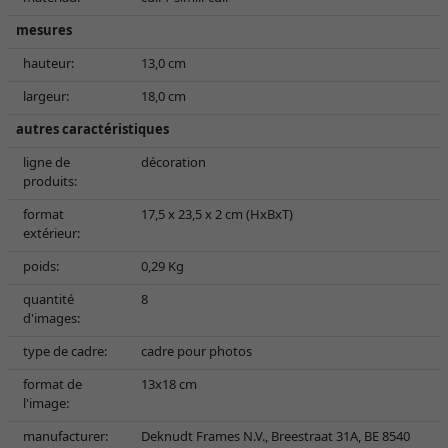
mesures
hauteur:
13,0 cm
largeur:
18,0 cm
autres caractéristiques
ligne de
décoration
produits:
format
17,5 x 23,5 x 2 cm (HxBxT)
extérieur:
poids:
0,29 Kg
quantité
8
d'images:
type de cadre:
cadre pour photos
format de
13x18 cm
l'image:
manufacturer:
Deknudt Frames N.V., Breestraat 31A, BE 8540