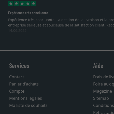
Excellent
Je recherchais un cadre sur mesure pour une lithographie, je s
vous. Emballage professionnel, service et livraison dans les
27.05.2025
Services
Aide
Contact
Frais de li
Panier d'achats
Foire aux 
Compte
Magazine
Mentions légales
Sitemap
Ma liste de souhaits
Conditions
Rétractati