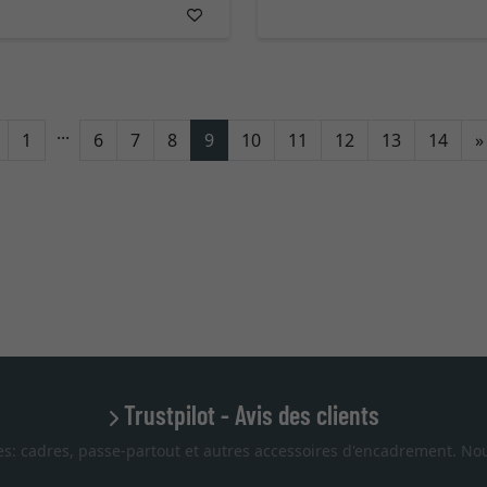
...
Retour
1
6
7
8
9
10
11
12
13
14
»
Trustpilot - Avis des clients
es: cadres, passe-partout et autres accessoires d'encadrement. Nou