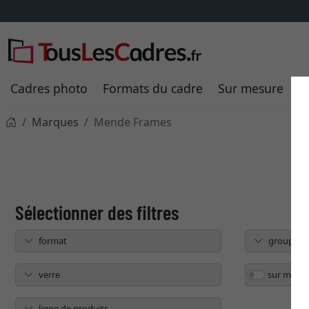
Cadres photo
Formats du cadre
Sur mesure
P
Marques
Mende Frames
format
groupe de
verre
sur mesur
ligne de produits