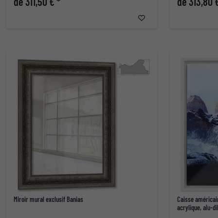
de 311,50 € *
de 313,80 
Miroir mural exclusif Banias
Caisse américai
acrylique, alu-d