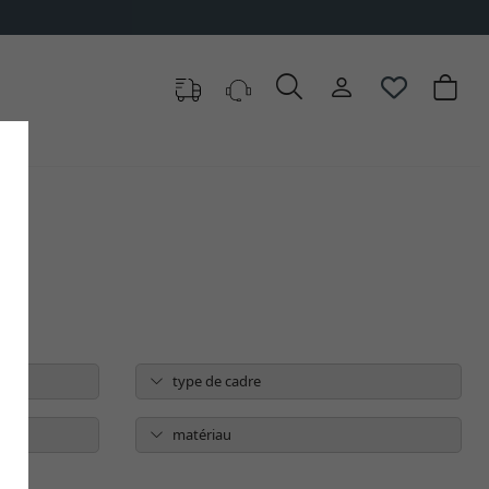
type de cadre
ère
matériau