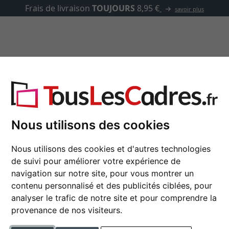
✓
500 000 articles au choix
asse-partout
Marques
Accessoires
Mende Frames
Nous utilisons des cookies
Nous utilisons des cookies et d'autres technologies
de suivi pour améliorer votre expérience de
navigation sur notre site, pour vous montrer un
 produits
couleur
contenu personnalisé et des publicités ciblées, pour
analyser le trafic de notre site et pour comprendre la
e
fermeture sur le support arri
provenance de nos visiteurs.