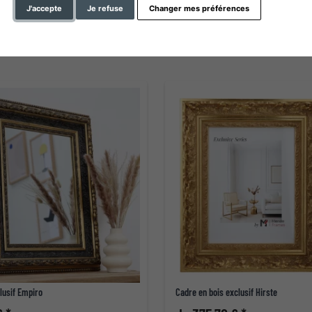
J'accepte
Je refuse
Changer mes préférences
lusif Empiro
Cadre en bois exclusif Hirste