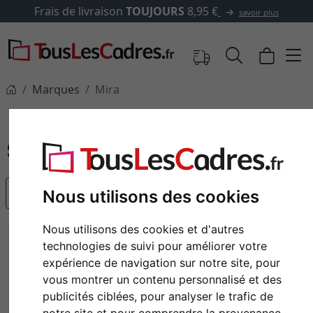
vraison
TOUJOURS
8,95 €
✓
5
savoir plus
Marques
Mira
Mira
populaire
Nous utilisons des cookies
Nous utilisons des cookies et d'autres
technologies de suivi pour améliorer votre
expérience de navigation sur notre site, pour
vous montrer un contenu personnalisé et des
publicités ciblées, pour analyser le trafic de
notre site et pour comprendre la provenance