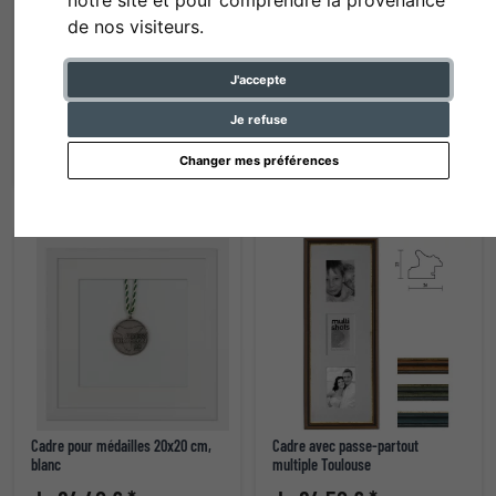
de nos visiteurs.
Cadre Calais avec passe-partout
Cadre Calais avec passe-partout
J'accepte
multiple
multiple
Je refuse
de 63,90 € *
de 63,90 € *
Changer mes préférences
Cadre pour médailles 20x20 cm,
Cadre avec passe-partout
blanc
multiple Toulouse