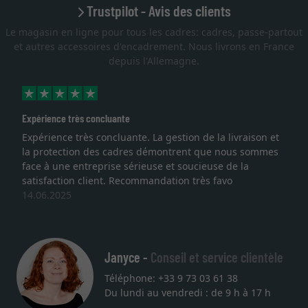
Trustpilot - Avis des clients
Le magasin en ligne pour tous les cadres: cadres, passe-partout
et autres accessoires d'encadrement. Nous livrons en France
depuis l'Allemagne.
oncluante
Excellent
 concluante. La gestion de la livraison et
Je recherchais u
des cadres démontrent que nous sommes
lithographie, je s
eprise sérieuse et soucieuse de la
qualité sont au r
ient. Recommandation très favo
service et livrais
une autre comma
27.05.2025
Janyce -
Conseil et service clientèle
Téléphone: +33 9 73 03 61 38
Du lundi au vendredi : de 9 h à 17 h