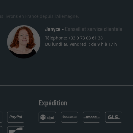
s livrons en France depuis l'Allemagne.
Janyce -
Conseil et service clientèle
Téléphone: +33 9 73 03 61 38
Excellent
Du lundi au vendredi : de 9 h à 17 h
Je recherchais un cadre sur mesure pour une lithographie, je sui
vous. Emballage professionnel, service et livraison dans les te
27.05.2025
Expédition