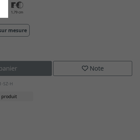
cm
1,79 cm
 sur mesure
panier
Note
1-SZ-H
 produit