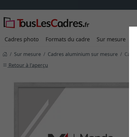
Cadres photo
Formats du cadre
Sur mesure
P
Sur mesure
Cadres aluminium sur mesure
Cadr
Retour à l'aperçu