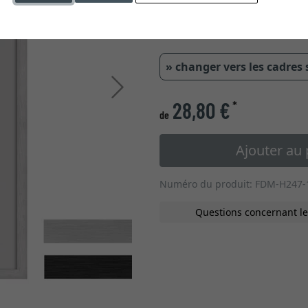
10,00 mm
18,20 mm
0,6 
» changer vers les cadres
Continuer
28,80 €
*
de
Ajouter au 
Numéro du produit: FDM-H247-
Questions concernant le