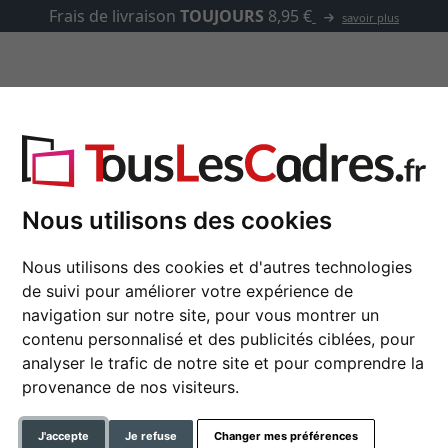
Frais de livraison
TOUJOURS
8,95 €
savoir plus
asse-partout
Marques
Accessoires
e en aluminium Asmara sur mesure
Nous utilisons des cookies
Nous utilisons des cookies et d'autres technologies
Cadre en aluminium 
de suivi pour améliorer votre expérience de
navigation sur notre site, pour vous montrer un
contenu personnalisé et des publicités ciblées, pour
couleur
analyser le trafic de notre site et pour comprendre la
provenance de nos visiteurs.
type de verre
J'accepte
Je refuse
Changer mes préférences