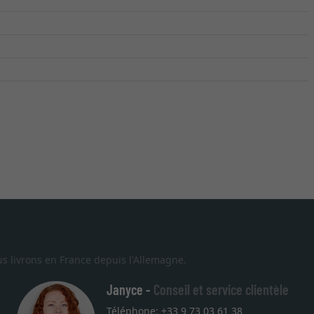
s livrons en France depuis l'Allemagne.
Janyce -
Conseil et service clientèle
Téléphone: +33 9 73 03 61 38