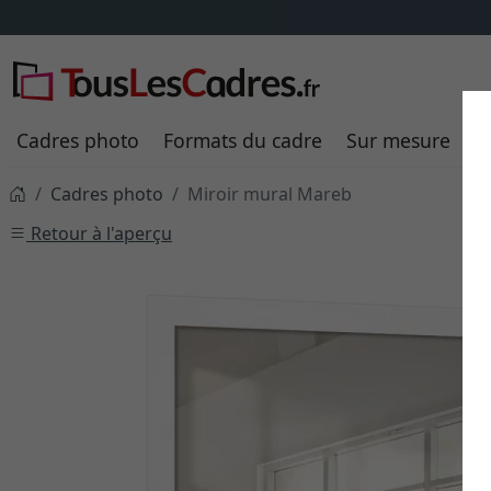
Cadres photo
Formats du cadre
Sur mesure
P
Cadres photo
Miroir mural Mareb
Retour à l'aperçu