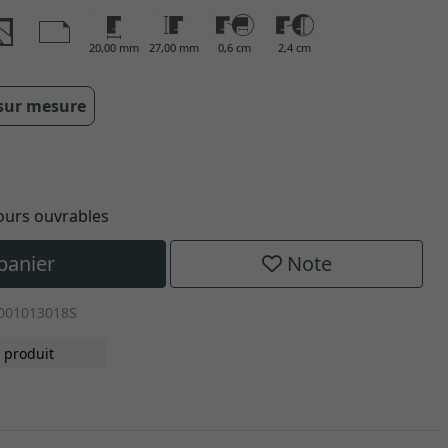
20,00 mm
27,00 mm
0,6 cm
2,4 cm
 sur mesure
jours ouvrables
panier
Note
001013018S
 produit