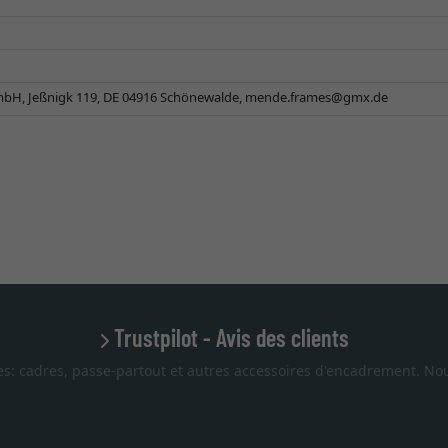
H, Jeßnigk 119, DE 04916 Schönewalde,
mende.frames@gmx.de
Trustpilot - Avis des clients
es: cadres, passe-partout et autres accessoires d'encadrement. Nou