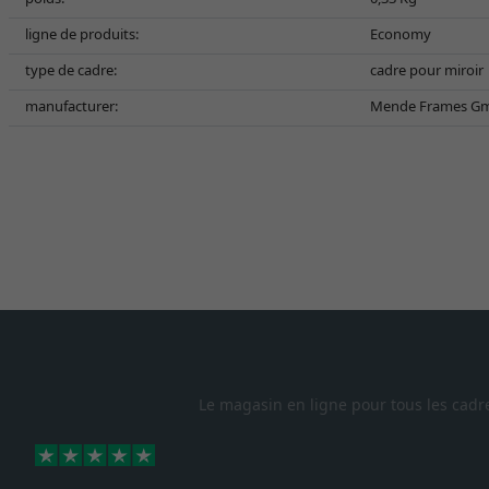
ligne de produits:
Economy
type de cadre:
cadre pour miroir
manufacturer:
Mende Frames Gmb
Le magasin en ligne pour tous les cadr