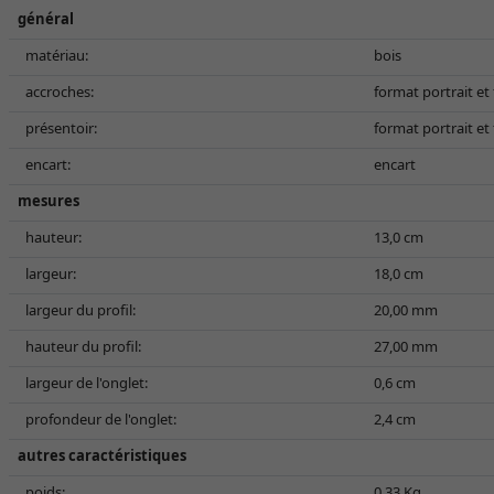
général
matériau:
bois
accroches:
format portrait e
présentoir:
format portrait e
encart:
encart
mesures
hauteur:
13,0 cm
largeur:
18,0 cm
largeur du profil:
20,00 mm
hauteur du profil:
27,00 mm
largeur de l'onglet:
0,6 cm
profondeur de l'onglet:
2,4 cm
autres caractéristiques
poids:
0,33 Kg