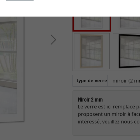
Continuer
type de verre
Miroir 2 mm
Le verre est ici remplacé 
proposent un miroir à face
intéressé, veuillez nous co