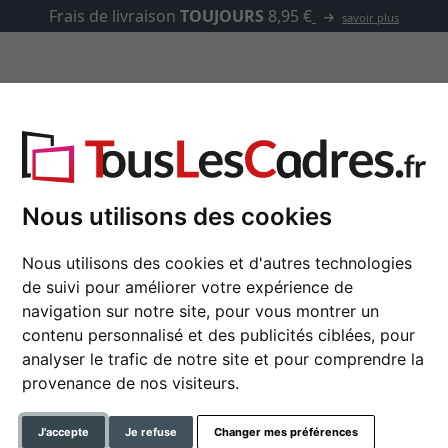
Frais de livraison
TOUJOURS
8,95 €
savoir plus
asse-partout
Marques
Accessoires
Nous utilisons des cookies
Nous utilisons des cookies et d'autres technologies
Miroir mural Mareb
de suivi pour améliorer votre expérience de
13x18 cm | blanc | miroir (2 
navigation sur notre site, pour vous montrer un
contenu personnalisé et des publicités ciblées, pour
format
analyser le trafic de notre site et pour comprendre la
provenance de nos visiteurs.
couleur
J'accepte
Je refuse
Changer mes préférences