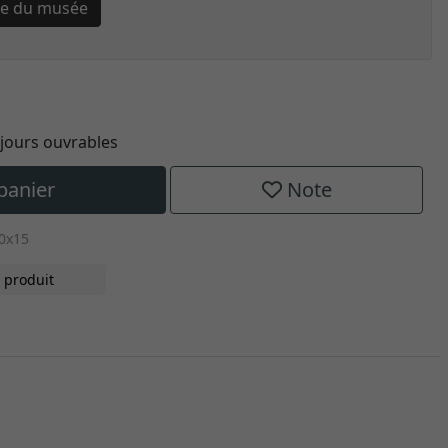
rre du musée
0 jours ouvrables
panier
Note
0x15
 produit