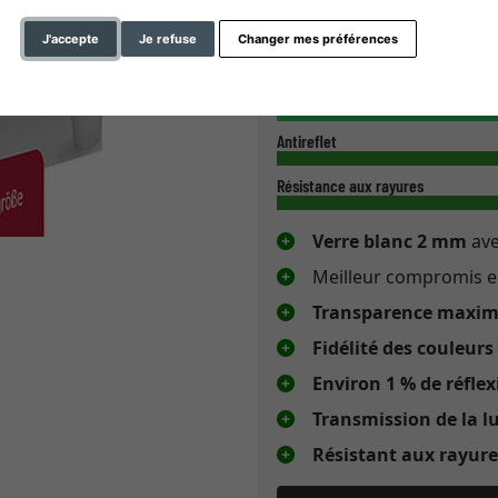
Verre de musée UV 70
antirefl
J'accepte
Je refuse
Changer mes préférences
Couleur et contour
Protection contre les UV
Antireflet
Résistance aux rayures
Verre blanc 2 mm
av
Meilleur compromis 
Transparence maxim
Fidélité des couleurs
Environ 1 % de réflex
Transmission de la l
Résistant aux rayure