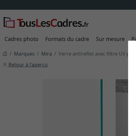
Cadres photo
Formats du cadre
Sur mesure
P
Marques
Mira
Verre antireflet avec filtre UV po
Retour à l'aperçu