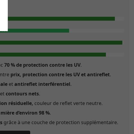
et
70%
ec
70 % de protection contre les UV
.
entre
prix, protection contre les UV et antireflet
.
ale
et
antireflet interférentiel
.
et
contours nets
.
ion résiduelle,
couleur de reflet verte neutre.
umière d’environ 98 %
.
s
grâce à une couche de protection supplémentaire.