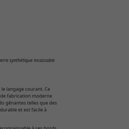
erre synthétique incassable
 le langage courant. Ce
é de fabrication moderne
tés gênantes telles que des
durable et est facile à
 reconnaissable à ses bords