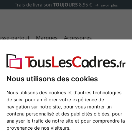
✓
500 000 articles au choix
asse-partout
Marques
Accessoires
ur cadre photo
Nous utilisons des cookies
Verre antireflet avec 
10x15 cm | verre de musée UV 
Nous utilisons des cookies et d'autres technologies
de suivi pour améliorer votre expérience de
format
navigation sur notre site, pour vous montrer un
contenu personnalisé et des publicités ciblées, pour
type de verre
analyser le trafic de notre site et pour comprendre la
provenance de nos visiteurs.