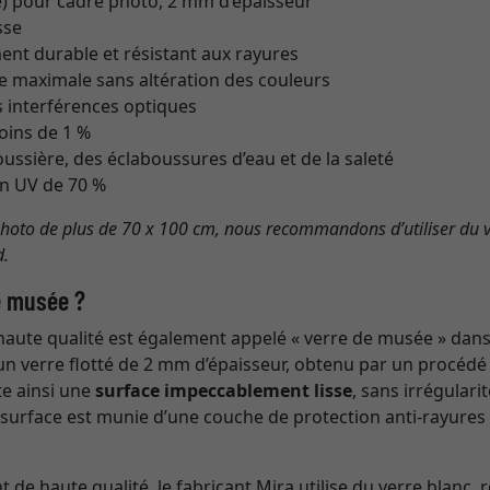
té) pour cadre photo, 2 mm d’épaisseur
sse
ent durable et résistant aux rayures
e maximale sans altération des couleurs
es interférences optiques
oins de 1 %
oussière, des éclaboussures d’eau et de la saleté
ion UV de 70 %
hoto de plus de 70 x 100 cm, nous recommandons d’utiliser du v
d.
e musée ?
aute qualité est également appelé « verre de musée » dans
un verre flotté de 2 mm d’épaisseur, obtenu par un procéd
nte ainsi une
surface impeccablement lisse
, sans irrégulari
La surface est munie d’une couche de protection anti-rayures 
de haute qualité, le fabricant Mira utilise du verre blanc,