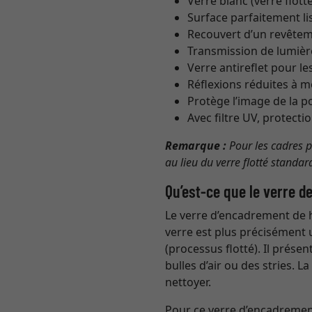
Verre blanc (verre flot
Surface parfaitement li
Recouvert d’un revêtem
Transmission de lumièr
Verre antireflet pour l
Réflexions réduites à m
Protège l’image de la p
Avec filtre UV, protect
Remarque :
Pour les cadres p
au lieu du verre flotté standar
Qu’est-ce que le verre d
Le verre d’encadrement de h
verre est plus précisément 
(processus flotté). Il prése
bulles d’air ou des stries. 
nettoyer.
Pour ce verre d’encadrement 