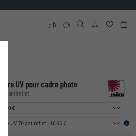
filtre UV pour cadre photo
70 antireflet