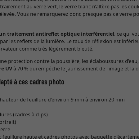
airement au verre vert, le verre blanc n’altère pas les coul
élevée. Vous ne remarquerez donc presque pas ce verre pou
un traitement antireflet optique interférentiel
, ce qui v
r les reflets de la lumière. Le taux de réflexion est inférieu
servateur comme très légèrement bleuté.
une protection contre la poussière, les éclaboussures d’eau, l
tre UV
à 70 % qui empêche le jaunissement de l’image et la d
adapté à ces cadres photo
hauteur de feuillure d’environ 9 mm à environ 20 mm
res (cadres à clips)
rtrait)
verre
 feuillure haute et cadres photos avec baguette d’écartem