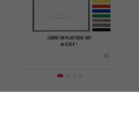
CADRE EN PLASTIQUE ART
de 8,30 € *
Des cadres à foison
Vous trouverez dans ce magasin des cadres en tout genre dans une
fourchette de prix allant du petit-budget au haut-de-gamme. Que vous
soyez à la recherche d'un
cadre simple
, de bon aloi à un
prix
abordable
, d'un
cadre de fantaisie à petit prix
ou bien d’un
cadre de
qualité supérieure
, il est peu probable que vous ne trouviez pas chez
nous ce qu’il vous faut. Bois, aluminium, plastique; style classique ou