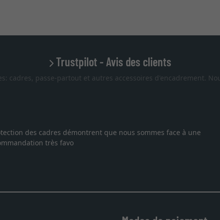
Trustpilot - Avis des clients
es: cadres, passe-partout et autres accessoires d'encadrement. Nou
 protection des cadres démontrent que nous sommes face à une
ecommandation très favo