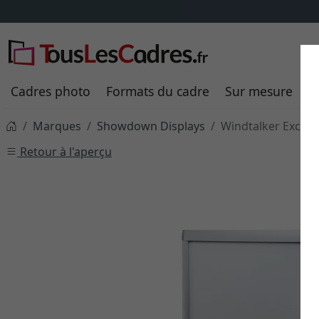
Cadres photo
Formats du cadre
Sur mesure
P
Marques
Showdown Displays
Windtalker Excel 
Retour à l'aperçu