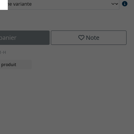
panier
Note
1-H
 produit