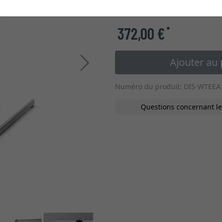
type de verre
372,00 €
*
Ajouter au 
Continuer
Numéro du produit: DIS-WTEEA
Questions concernant le