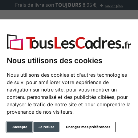
Frais de livraison
TOUJOURS
8,95 €
savoir plus
asse-partout
Marques
Accessoires
Eco
Nous utilisons des cookies
Nous utilisons des cookies et d'autres technologies
de suivi pour améliorer votre expérience de
Windtalker Excel Eco
navigation sur notre site, pour vous montrer un
Présentoir Windtalker Excel
contenu personnalisé et des publicités ciblées, pour
analyser le trafic de notre site et pour comprendre la
format
provenance de nos visiteurs.
couleur
J'accepte
Je refuse
Changer mes préférences