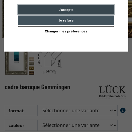
J'accepte
Je refuse
Changer mes préférences
cadre baroque Gemmingen
format
couleur