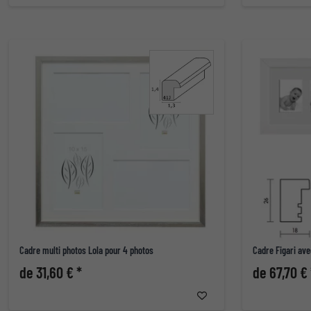
Cadre multi photos Lola pour 4 photos
Cadre Figari ave
de 31,60 € *
de 67,70 € 