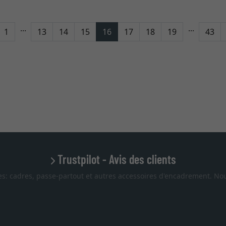
...
...
tour
1
13
14
15
16
17
18
19
43
Trustpilot - Avis des clients
es: cadres, passe-partout et autres accessoires d'encadrement. Nou