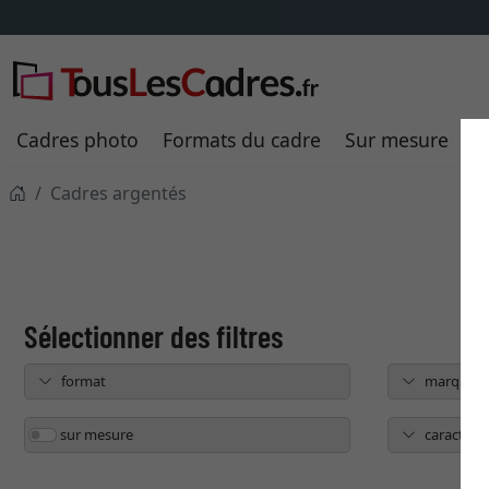
Cadres photo
Formats du cadre
Sur mesure
P
Cadres argentés
format
marque
sur mesure
caractéris