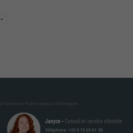
Continuer
»
s livrons en France depuis l'Allemagne.
Janyce -
Conseil et service clientèle
Téléphone: +33 9 73 03 61 38