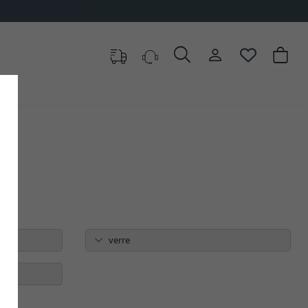
au choix
verre