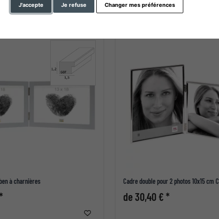
J'accepte
Je refuse
Changer mes préférences
ben à charnières
Cadre double pour 2 photos 10x15 cm C
*
de 30,40 € *