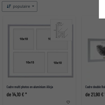
populaire
Cadre multi photos en aluminium Alicja
Cadre double Ru
de 14,10 € *
de 21,90 € 