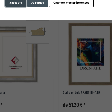
J'accepte
Je refuse
Changer mes préférences
aria
Cadre en bois APART III - 1,67
 *
de 51,20 € *