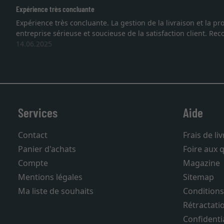
Excellent
face à une
Je recherchais un cadre sur mesure pour une lith
vous. Emballage professionnel, service et livra
27.05.2025
Services
Aide
Contact
Frais de li
Panier d'achats
Foire aux 
Compte
Magazine
Mentions légales
Sitemap
Ma liste de souhaits
Conditions
Rétractati
Confidentia