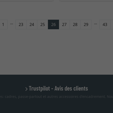
...
...
tour
1
23
24
25
26
27
28
29
43
Trustpilot - Avis des clients
es: cadres, passe-partout et autres accessoires d'encadrement. Nou