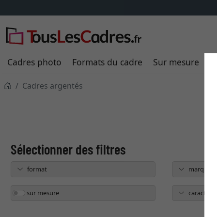
Cadres photo
Formats du cadre
Sur mesure
P
Cadres argentés
format
marque
sur mesure
caractéris