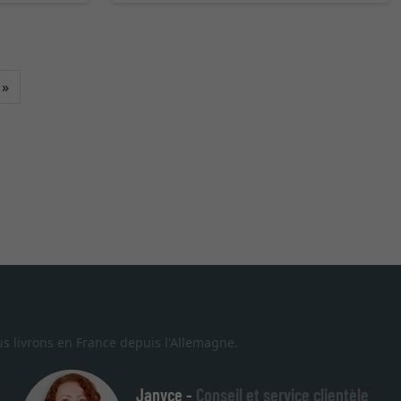
Continuer
»
s livrons en France depuis l'Allemagne.
Janyce -
Conseil et service clientèle