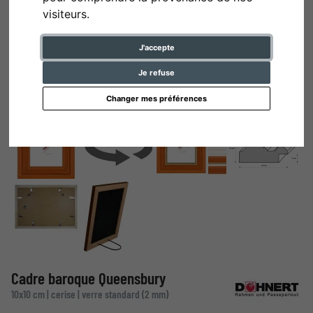
visiteurs.
J'accepte
Je refuse
Changer mes préférences
Cadre baroque Queensbury
10x10 cm | cerise | verre standard (2 mm)