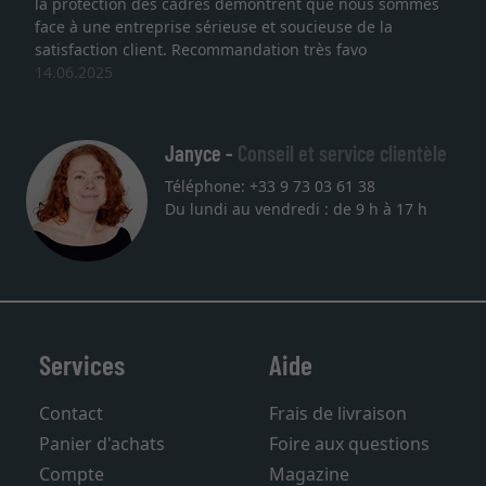
tion des cadres démontrent que nous sommes
lithographie,
 entreprise sérieuse et soucieuse de la
qualité sont
on client. Recommandation très favo
service et l
5
une autre c
27.05.2025
Janyce -
Conseil et service clientèle
Téléphone: +33 9 73 03 61 38
Du lundi au vendredi : de 9 h à 17 h
Services
Aide
Contact
Frais de livraison
Panier d'achats
Foire aux questions