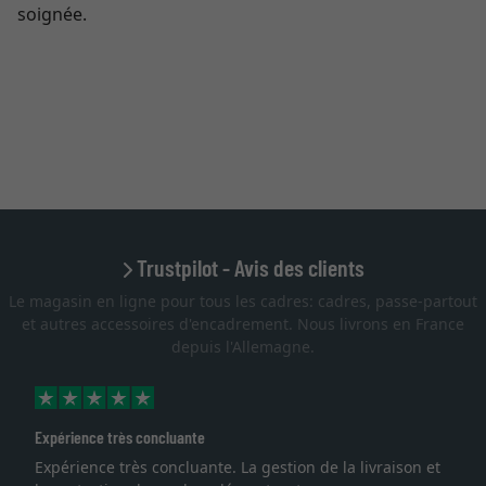
soignée.
Trustpilot - Avis des clients
Le magasin en ligne pour tous les cadres: cadres, passe-partout
et autres accessoires d'encadrement. Nous livrons en France
depuis l'Allemagne.
très concluante
Excellent
 très concluante. La gestion de la livraison et
Je recherch