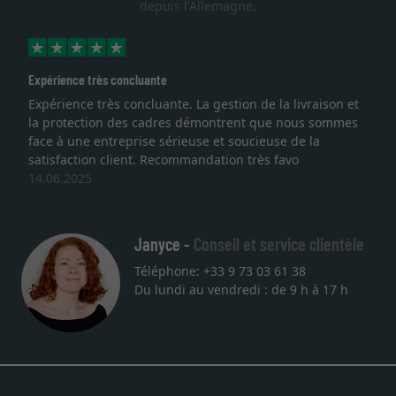
depuis l'Allemagne.
Excellent
et
Je recherchais un cadre sur mesure pour une
s
lithographie, je suis tombée sur ce site. Le choix et la
qualité sont au rendez vous. Emballage professionnel,
service et livraison dans les temps. J'espère revenir pour
une autre commande. Merci.
27.05.2025
Janyce -
Conseil et service clientèle
Téléphone: +33 9 73 03 61 38
Du lundi au vendredi : de 9 h à 17 h