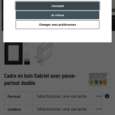
J'accepte
Je refuse
Changer mes préférences
Cadre en bois Gabriel avec passe-
partout double
format
couleur