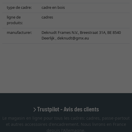
type de cadre:
cadre en bois
ligne de
cadres
produits:
manufacturer:
Deknudt Frames N.V., Breestraat 31A, BE 8540
Deerlijk ,
deknudt@gmx.eu
Trustpilot - Avis des clients
Le magasin en ligne pour tous les cadres: cadres, passe-partout
et autres accessoires d'encadrement. Nous livrons en France
depuis l'Allemagne.