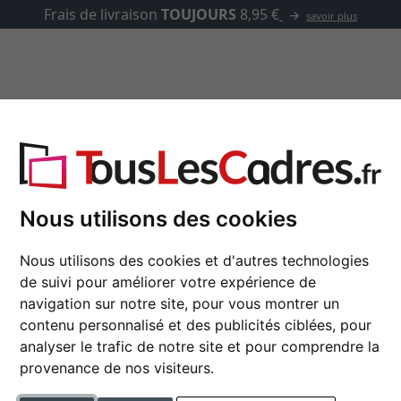
✓
500 000 articles au ch
asse-partout
Marques
Accessoires
Deknudt
Nous utilisons des cookies
Nous utilisons des cookies et d'autres technologies
de suivi pour améliorer votre expérience de
navigation sur notre site, pour vous montrer un
 produits
couleur
contenu personnalisé et des publicités ciblées, pour
analyser le trafic de notre site et pour comprendre la
sur le support arrière
matériau
provenance de nos visiteurs.