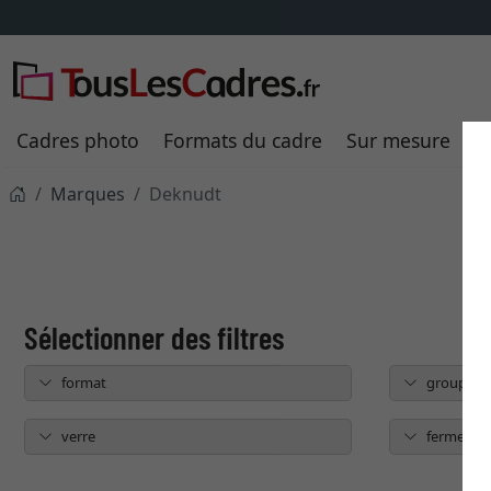
Cadres photo
Formats du cadre
Sur mesure
P
Marques
Deknudt
format
groupe de
verre
fermeture 