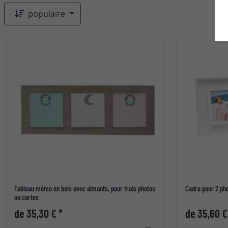
populaire
Tableau mémo en bois avec aimants, pour trois photos
Cadre pour 2 pho
ou cartes
de 35,30 € *
de 35,60 €