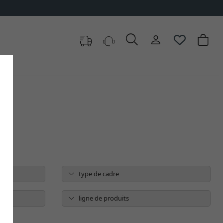
oix
type de cadre
ligne de produits