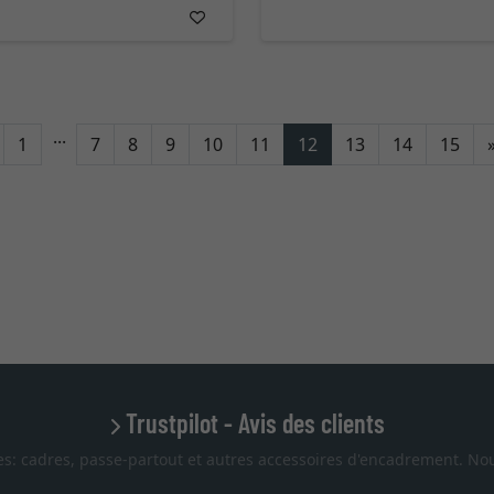
...
etour
1
7
8
9
10
11
12
13
14
15
Trustpilot - Avis des clients
es: cadres, passe-partout et autres accessoires d'encadrement. Nou