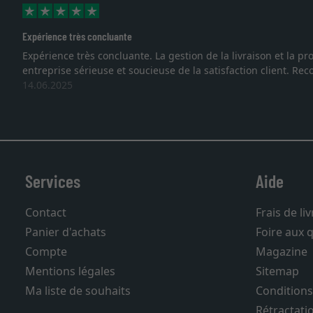
Excellent
mes face à une
Je recherchais un cadre sur mesure pour une l
vous. Emballage professionnel, service et li
27.05.2025
Services
Aide
Contact
Frais de li
Panier d'achats
Foire aux 
Compte
Magazine
Mentions légales
Sitemap
Ma liste de souhaits
Conditions
Rétractati