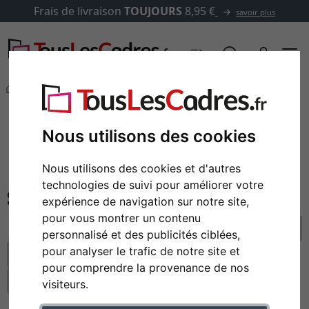
Frais de livraison
TOUJOURS
8,95 €
savoir plus
Marques
Deknudt
filtre: type de cadre: cadre pour photos, matériau:
verre
Nous utilisons des cookies
Deknudt
Nous utilisons des cookies et d'autres
Cadres photo de la marque Deknudt
technologies de suivi pour améliorer votre
expérience de navigation sur notre site,
pour vous montrer un contenu
réinitialiser tous les filtres
personnalisé et des publicités ciblées,
pour analyser le trafic de notre site et
type de cadre: cadre pour photos
pour comprendre la provenance de nos
matériau: verre
visiteurs.