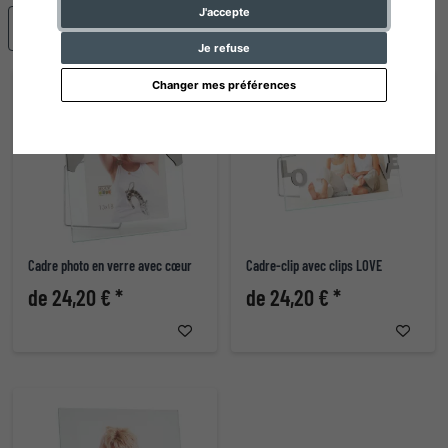
J'accepte
populaire
Je refuse
Changer mes préférences
Cadre photo en verre avec cœur
Cadre-clip avec clips LOVE
de 24,20 € *
de 24,20 € *