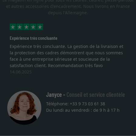
et autres accessoires d'encadrement. Nous livrons en France
depuis l'Allemagne.
Excellent
 et
Je recherchais un cadre sur mesure pour une
mes
lithographie, je suis tombée sur ce site. Le choix et la
qualité sont au rendez vous. Emballage professionnel,
service et livraison dans les temps. J'espère revenir po
une autre commande. Merci.
27.05.2025
Janyce -
Conseil et service clientèle
Téléphone: +33 9 73 03 61 38
Du lundi au vendredi : de 9 h à 17 h