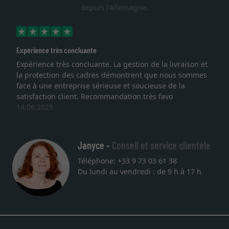
depuis l'Allemagne.
ce très concluante
Excellent
nce très concluante. La gestion de la livraison et
Je recher
ection des cadres démontrent que nous sommes
lithograph
une entreprise sérieuse et soucieuse de la
qualité s
ction client. Recommandation très favo
service et
025
une autre
27.05.202
Janyce -
Conseil et service clientèle
Téléphone: +33 9 73 03 61 38
Du lundi au vendredi : de 9 h à 17 h