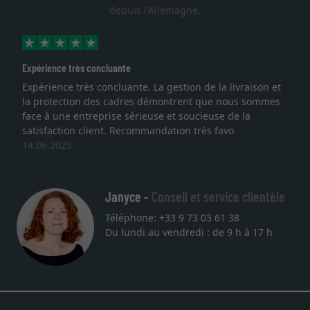
depuis l'Allemagne.
très concluante
Excellent
 très concluante. La gestion de la livraison et
Je recherch
tion des cadres démontrent que nous sommes
lithographie,
 entreprise sérieuse et soucieuse de la
qualité sont
on client. Recommandation très favo
service et l
5
une autre c
27.05.2025
Janyce -
Conseil et service clientèle
Téléphone: +33 9 73 03 61 38
Du lundi au vendredi : de 9 h à 17 h