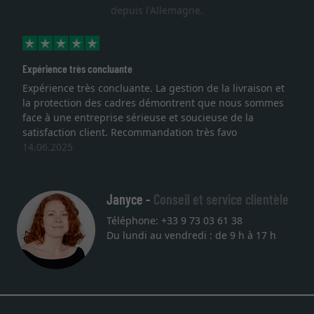
depuis l'Allemagne.
ence très concluante
Excellent
ience très concluante. La gestion de la livraison et
Je rech
otection des cadres démontrent que nous sommes
lithogra
à une entreprise sérieuse et soucieuse de la
qualité
faction client. Recommandation très favo
service 
.2025
une aut
27.05.2
Janyce -
Conseil et service clientèle
Téléphone: +33 9 73 03 61 38
Du lundi au vendredi : de 9 h à 17 h