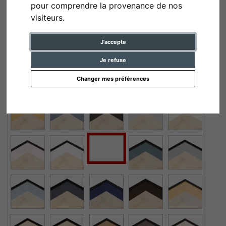
pour comprendre la provenance de nos
visiteurs.
1,4 mm passe-partout - sur mesure
J'accepte
blanc naturel (254)
Je refuse
Changer mes préférences
couleur