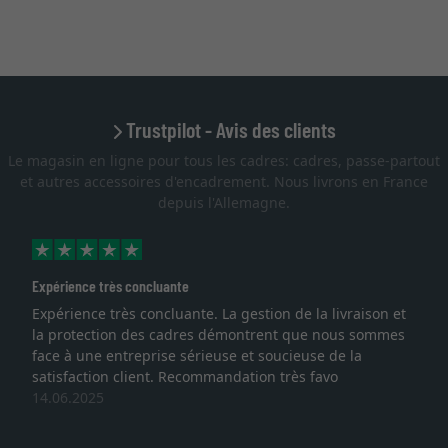
Trustpilot - Avis des clients
Le magasin en ligne pour tous les cadres: cadres, passe-partout
et autres accessoires d'encadrement. Nous livrons en France
depuis l'Allemagne.
ence très concluante
Excellent
ience très concluante. La gestion de la livraison et
Je rech
otection des cadres démontrent que nous sommes
lithogra
à une entreprise sérieuse et soucieuse de la
qualité
faction client. Recommandation très favo
service 
.2025
une aut
27.05.2