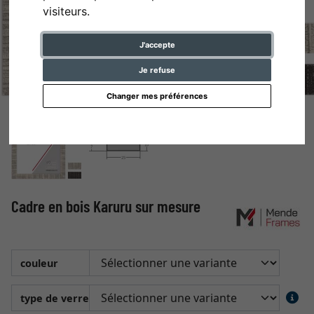
visiteurs.
J'accepte
Je refuse
Changer mes préférences
Cadre en bois Karuru sur mesure
couleur
type de verre