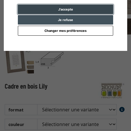
J'accepte
Je refuse
Changer mes préférences
Cadre en bois Lily
format
couleur