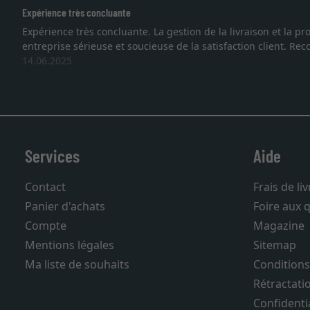
Excellent
 une
Je recherchais un cadre sur mesure pour une lithograph
vous. Emballage professionnel, service et livraison d
27.05.2025
Services
Aide
Contact
Frais de li
Panier d'achats
Foire aux 
Compte
Magazine
Mentions légales
Sitemap
Ma liste de souhaits
Conditions
Rétractati
Confidentia