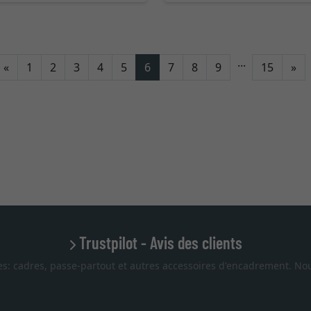
...
Retour
Co
«
1
2
3
4
5
6
7
8
9
15
»
Trustpilot - Avis des clients
es: cadres, passe-partout et autres accessoires d'encadrement. Nou