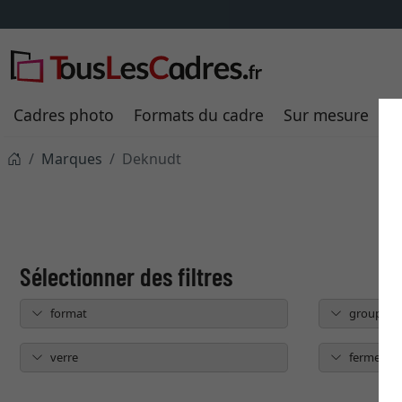
Cadres photo
Formats du cadre
Sur mesure
P
Marques
Deknudt
format
groupe de
verre
fermeture 