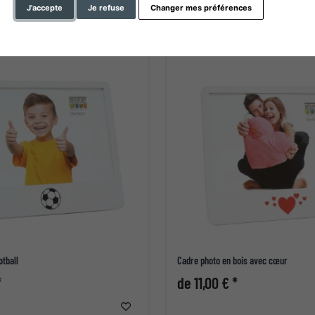
J'accepte
Je refuse
Changer mes préférences
otball
Cadre photo en bois avec cœur
*
de 11,00 € *