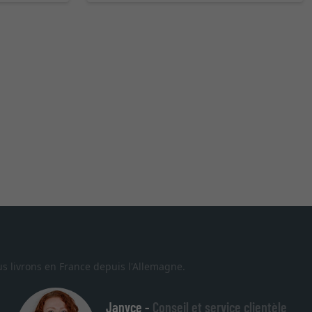
ntinuer
s livrons en France depuis l'Allemagne.
Janyce -
Conseil et service clientèle