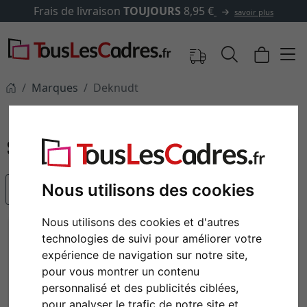
Frais de livraison
TOUJOURS
8,95 €
savoir plus
Marques
Deknudt
Deknudt
Nous utilisons des cookies
populaire
Nous utilisons des cookies et d'autres
technologies de suivi pour améliorer votre
expérience de navigation sur notre site,
pour vous montrer un contenu
personnalisé et des publicités ciblées,
pour analyser le trafic de notre site et