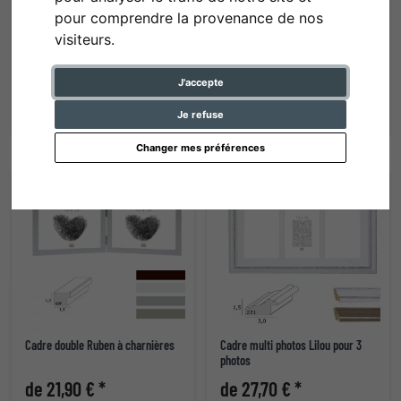
pour comprendre la provenance de nos
visiteurs.
Cadre pêle-mêle pour 6 photos
Cadre pêle-mêle pour 4 photos
de 47,00 € *
de 34,00 € *
J'accepte
Je refuse
Changer mes préférences
Cadre double Ruben à charnières
Cadre multi photos Lilou pour 3
photos
de 21,90 € *
de 27,70 € *