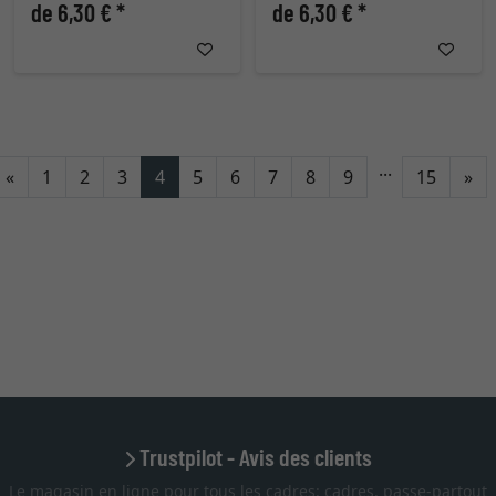
de 6,30 € *
de 6,30 € *
...
Retour
Co
«
1
2
3
4
5
6
7
8
9
15
»
Trustpilot - Avis des clients
Le magasin en ligne pour tous les cadres: cadres, passe-partout