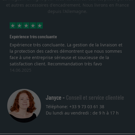
et autres accessoires d'encadrement. Nous livrons en France
depuis l'Allemagne.
érience très concluante
Excell
érience très concluante. La gestion de la livraison et
Je re
protection des cadres démontrent que nous sommes
lithog
e à une entreprise sérieuse et soucieuse de la
quali
isfaction client. Recommandation très favo
servic
06.2025
une a
27.05
Janyce -
Conseil et service clientèle
Téléphone: +33 9 73 03 61 38
Du lundi au vendredi : de 9 h à 17 h