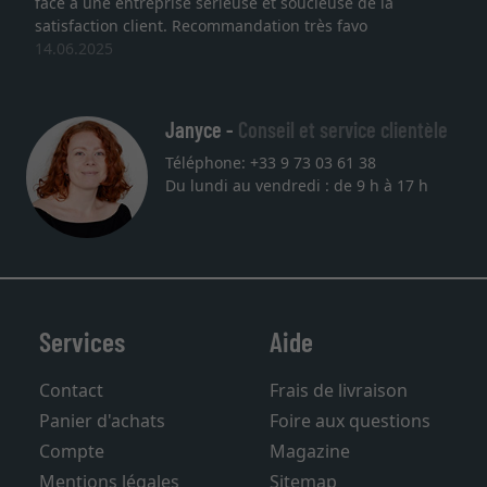
se de la
qualité sont au rendez vous. Emballage prof
favo
service et livraison dans les temps. J'espère
une autre commande. Merci.
27.05.2025
Janyce -
Conseil et service clientèle
Téléphone: +33 9 73 03 61 38
Du lundi au vendredi : de 9 h à 17 h
Services
Aide
Contact
Frais de livraison
Panier d'achats
Foire aux questions
Compte
Magazine